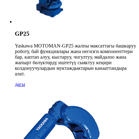
GP25
Yaskawa MOTOMAN-GP25 жалпы максаттагы башкаруу
роботу, бай функциялары жана негизги компоненттери
бар, каптап алуу, кыстаруу, чогултуу, майдалоо жана
жапырт бөлүктөрдү иштетүү сыяктуу кеңири
колдонуучулардын муктаждыктарын канааттандыра
алат.
дагы