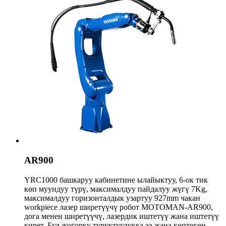
AR900
YRC1000 башкаруу кабинетине ылайыктуу, 6-ок тик
көп муундуу түрү, максималдуу пайдалуу жүгү 7Kg,
максималдуу горизонталдык узартуу 927mm чакан
workpiece лазер ширетүүчү робот MOTOMAN-AR900,
дога менен ширетүүчү, лазердик иштетүү жана иштетүү
кирет. Бул жогорку туруктуулукка ээ жана көптөгөн