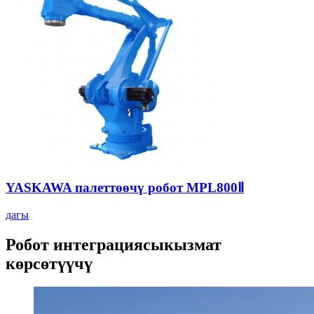
YASKAWA палеттөөчү робот MPL800Ⅱ
дагы
Робот интеграциясы
кызмат
көрсөтүүчү