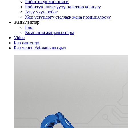
Робототтук живописи
Роботтук иштетүүчү палеттөө корпусу
Атуу үчүн робот
Жер үстүндөгү стеллаж жана позициялоочу
Жаңылыктар
Блог
Компания жаңылыктары
Video
Биз жөнүндө
Биз менен байланышыңыз