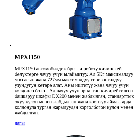
MPX1150
MPX1150 автомобилдик брызги роботу кичинекей
бөлүктөргө чачуу үчүн ылайыктуу. Ал 5Кг максималдуу
массасын жана 727мм максималдуу горизонталдуу
узундугун көтөрө алат. Аны иштетүү жана чачуу үчүн
колдонсо болот. Ал чачуу үчүн арналган кичирейтилген
башкаруу шкафы DX200 менен жабдылган, стандарттык
окуу кулон менен жабдылган жана кооптуу аймактарда
колдонула турган жарылуудан корголбогон кулон менен
жабдылган.
дагы