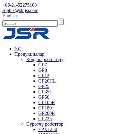
+86-21-52275108
sophia@sh-jsr.com
English
Үй
Продукциялар
Колдоо роботтору
GP7
GP8
GP12
GP20HL
GP25
GP35L
GP50
GP165R
GP180
GP200R
GP225
Сүрөтчү роботтор
EPX1250