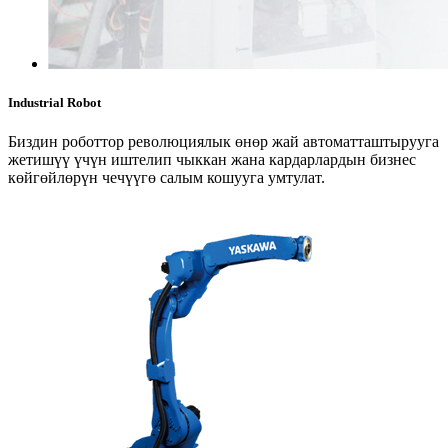
Industrial Robot
Биздин роботтор революциялык өнөр жай автоматташтырууга
жетишүү үчүн иштелип чыккан жана кардарлардын бизнес
көйгөйлөрүн чечүүгө салым кошууга умтулат.