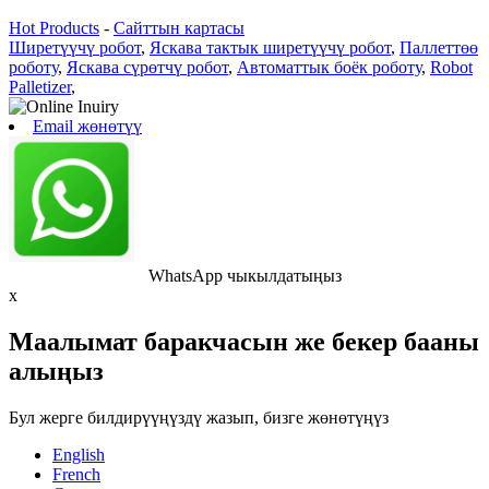
Hot Products
-
Сайттын картасы
Ширетүүчү робот
,
Яскава тактык ширетүүчү робот
,
Паллеттөө
роботу
,
Яскава сүрөтчү робот
,
Автоматтык боёк роботу
,
Robot
Palletizer
,
Email жөнөтүү
WhatsApp чыкылдатыңыз
x
Маалымат баракчасын же бекер бааны
алыңыз
Бул жерге билдирүүңүздү жазып, бизге жөнөтүңүз
English
French