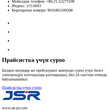
Мобилдик телефон: +86-21-52275108
Индекс: 115-0003
Корпоратив номери: 9010401189308
Прайсистка үчүн суроо
Биздин өнүмдөр же прейскурант жөнүндө суроо үчүн бизге
электрондук почтаңызды калтырыңыз, биз 24 сааттын ичинде
байланышабыз.
Прайсистка үчүн суроо
www.sh-jsr.com