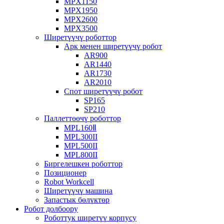
MPX1150
MPX1950
MPX2600
MPX3500
Ширетүүчү роботтор
Арк менен ширетүүчү робот
AR900
AR1440
AR1730
AR2010
Спот ширетүүчү робот
SP165
SP210
Паллеттөөчү роботтор
MPL160Ⅱ
MPL300II
MPL500II
MPL800II
Биргелешкен роботтор
Позиционер
Robot Workcell
Ширетүүчү машина
Запастык бөлүктөр
Робот долбоору
Роботтук ширетүү корпусу