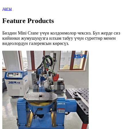
дагы
Feature Products
Биздин Mini Crane үчүн колдонмолор чексиз. Бул жерде сиз
кийинки жумушуңузга илхам табуу үчүн сүрөттөр менен
видеолордун галереясын көрөсүз.