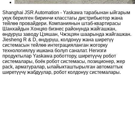
Shanghai JSR Automation - Yaskawa тарабынан ыйгарым
укук берилген биринчи класстагы дистрибьютор жана
тейлөө провайдери. Компаниянын штаб-квартирасы
Шанхайдын Хонцяо бизнес районунда жайгашкан,
өндүрүш заводу Цзяшан, Чжэцзян шаарында жайгашкан.
Jiesheng R & D, өндүрүш, колдонуу жана ширетүү
системасын тейлөө интеграцияланган жогорку
технологиялуу ишкана болуп саналат. Негизги
продуктылар Yaskawa роботтору, ширетүүчү робот
системалары, боёк робот системасы, позиционер, жер
ра
ck, арматуралар, ылайыкташтырылган автоматтык
ширетүүчү жабдуулар, робот колдонуу системалары.