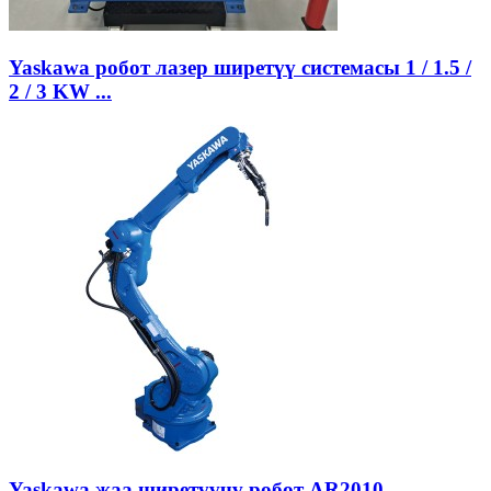
Yaskawa робот лазер ширетүү системасы 1 / 1.5 /
2 / 3 KW ...
Yaskawa жаа ширетүүчү робот AR2010