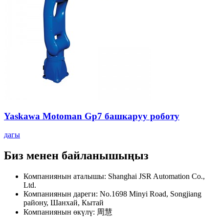
Yaskawa Motoman Gp7 башкаруу роботу
дагы
Биз менен байланышыңыз
Компаниянын аталышы: Shanghai JSR Automation Co.,
Ltd.
Компаниянын дареги: No.1698 Minyi Road, Songjiang
району, Шанхай, Кытай
Компаниянын өкүлү: 周慧