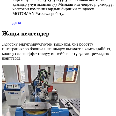
адамдар үчүн ылайыктуу Мындай иш чөйрөсү, үнөмдүү,
көптөгөн компаниялардын биринчи тандоосу
MOTOMAN Yaskawa роботу.
дагы
Жаңы келгендер
Жогорку өндүрүмдүүлүктөн тышкары, биз роботту
интеграциялоо боюнча ишенимдүү кызматты камсыздайбыз,
коопсуз жана эффективдүү иштейбиз - атүгүл экстремалдык
шарттарда.