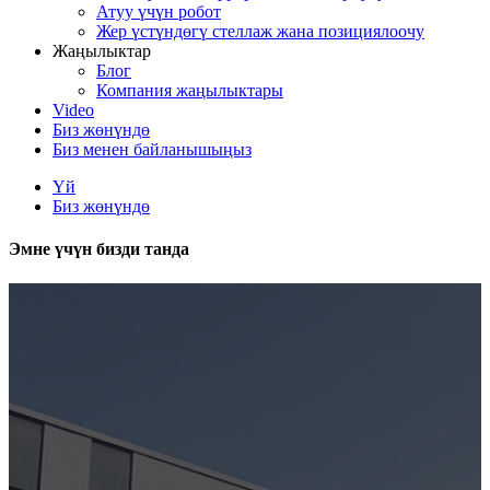
Атуу үчүн робот
Жер үстүндөгү стеллаж жана позициялоочу
Жаңылыктар
Блог
Компания жаңылыктары
Video
Биз жөнүндө
Биз менен байланышыңыз
Үй
Биз жөнүндө
Эмне үчүн бизди танда