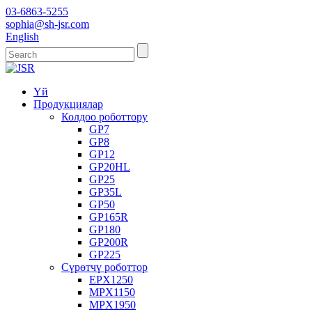
03-6863-5255
sophia@sh-jsr.com
English
Үй
Продукциялар
Колдоо роботтору
GP7
GP8
GP12
GP20HL
GP25
GP35L
GP50
GP165R
GP180
GP200R
GP225
Сүрөтчү роботтор
EPX1250
MPX1150
MPX1950