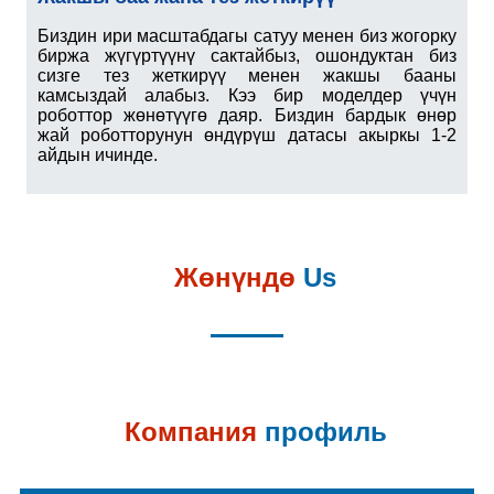
Биздин ири масштабдагы сатуу менен биз жогорку
биржа жүгүртүүнү сактайбыз, ошондуктан биз
сизге тез жеткирүү менен жакшы бааны
камсыздай алабыз. Кээ бир моделдер үчүн
роботтор жөнөтүүгө даяр. Биздин бардык өнөр
жай роботторунун өндүрүш датасы акыркы 1-2
айдын ичинде.
Жөнүндө
Us
Компания
профиль