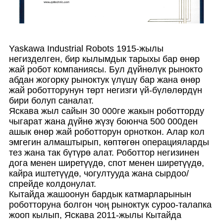
Yaskawa Industrial Robots 1915-жылы
негизделген, бир кылымдык тарыхы бар өнөр
жай робот компаниясы. Бул дүйнөлүк рынокто
абдан жогорку рыноктук үлүшү бар жана өнөр
жай роботторунун төрт негизги үй-бүлөлөрдүн
бири болуп саналат.
Яскава жыл сайын 30 000ге жакын роботторду
чыгарат жана дүйнө жүзү боюнча 500 000ден
ашык өнөр жай роботторун орноткон. Алар кол
эмгегин алмаштырып, көптөгөн операцияларды
тез жана так бүтүрө алат. Роботтор негизинен
дога менен ширетүүдө, спот менен ширетүүдө,
кайра иштетүүдө, чогултууда жана сырдоо/
спрейде колдонулат.
Кытайда жашоонун бардык катмарларынын
роботторуна болгон чоң рыноктук суроо-талапка
жооп кылып, Яскава 2011-жылы Кытайда