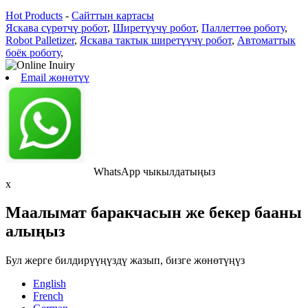
Hot Products
-
Сайттын картасы
Яскава сүрөтчү робот
,
Ширетүүчү робот
,
Паллеттөө роботу
,
Robot Palletizer
,
Яскава тактык ширетүүчү робот
,
Автоматтык
боёк роботу
,
Email жөнөтүү
WhatsApp чыкылдатыңыз
x
Маалымат баракчасын же бекер бааны
алыңыз
Бул жерге билдирүүңүздү жазып, бизге жөнөтүңүз
English
French