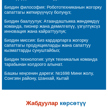
Биздин философия: Робототехниканын жогорку
сапаттагы жеткирүүчүсү болуңуз;
Биздин баалуулук: Атаандаштыкка жөндөмдүү
команда, пионер жана демилгелүү, үзгүлтүксүз
инновация жана кайраттуулук;
Биздин миссия: Биз кардарларга жогорку
сапаттагы продукцияларды жана сапаттуу
кызматтарды сунуштайбыз;
Биздин технология: улук техникалык команда
тарабынан колдоого алынат.
Башкы кеңсенин дареги: №1698 Мини жолу,
Сонгзян району, Шанхай, Кытай
Жабдуулар
көрсөтүү