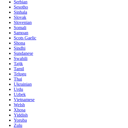
Serbian
Sesotho
Sinhala
Slovak
Slovenian
Somali
Samoan
Scots Gaelic
Shona
Sindhi
Sundanese
Swahili
Tajik
Tamil
Telugu
Thai
Ukrainian
Urdu
Uzbek
Vietnamese
Welsh
Xhosa
Yiddish
Yoruba
Zulu