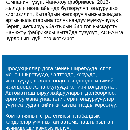
компания түзүп, Чанчжоу фабрикасы 2013-
жылдын июнь айында бүткөрүлүп, өндүрүшкө
киргизилип, Кытайдын жеткирүү чынжырындагы
артыкчылыктарына толук кандуу мүмкүнчүлүк
берип, жеткирүү убактысын бир топ кыскартты.
Чанчжоу фабрикасы Кытайда түзүлүп, АСЕАНга
нурланып, дүйнөгө жеткирет.
Продукциялар дога менен ширетүүдө, спот
менен ширетүүдө, чаптоодо, кесүүдө,
иштетүүдө, паллеттөөдө, сырдоодо, илимий
изилдөөдө жана окутууда кеңири колдонулат.
Автоматташтыруу жабдууларын долбоорлоо,
орнотуу жана унаа тетиктерин өндүрүүчүлөр
үчүн сатуудан кийинки кызматтарды көрсөтүү.
Компаниянын стратегиясы: глобалдык
кардарлар үчүн кытай автоматташтырылган
чечимдерди камсыз кылуу;