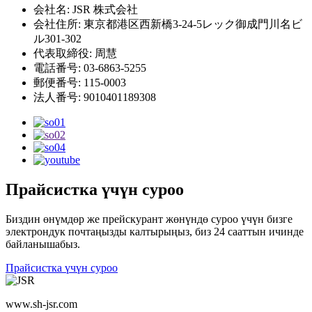
会社名: JSR 株式会社
会社住所: 東京都港区西新橋3-24-5レック御成門川名ビ
ル301-302
代表取締役: 周慧
電話番号: 03-6863-5255
郵便番号: 115-0003
法人番号: 9010401189308
Прайсистка үчүн суроо
Биздин өнүмдөр же прейскурант жөнүндө суроо үчүн бизге
электрондук почтаңызды калтырыңыз, биз 24 сааттын ичинде
байланышабыз.
Прайсистка үчүн суроо
www.sh-jsr.com