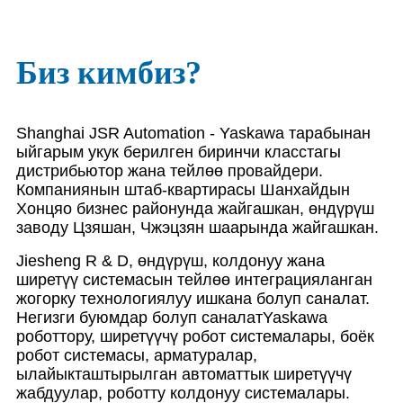
Биз кимбиз?
Shanghai JSR Automation - Yaskawa тарабынан
ыйгарым укук берилген биринчи класстагы
дистрибьютор жана тейлөө провайдери.
Компаниянын штаб-квартирасы Шанхайдын
Хонцяо бизнес районунда жайгашкан, өндүрүш
заводу Цзяшан, Чжэцзян шаарында жайгашкан.
Jiesheng R & D, өндүрүш, колдонуу жана
ширетүү системасын тейлөө интеграцияланган
жогорку технологиялуу ишкана болуп саналат.
Негизги буюмдар болуп саналат
Yaskawa
роботтору, ширетүүчү робот системалары, боёк
робот системасы, арматуралар,
ылайыкташтырылган автоматтык ширетүүчү
жабдуулар, роботту колдонуу системалары.