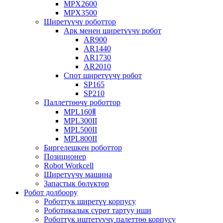
MPX2600
MPX3500
Ширетүүчү роботтор
Арк менен ширетүүчү робот
AR900
AR1440
AR1730
AR2010
Спот ширетүүчү робот
SP165
SP210
Паллеттөөчү роботтор
MPL160Ⅱ
MPL300II
MPL500II
MPL800II
Биргелешкен роботтор
Позиционер
Robot Workcell
Ширетүүчү машина
Запастык бөлүктөр
Робот долбоору
Роботтук ширетүү корпусу
Роботикалык сүрөт тартуу иши
Роботтук иштетүүчү палеттөө корпусу