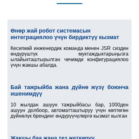
Өнөр жай робот системасын
интеграциялоо үчүн бирдиктүү кызмат
Кесипкөй инженердик команда менен JSR сиздин
өндүрүштүк муктаждыктарыңызга
ылайыкташтырылган чечимди конфигурациялоо
үчүн жакшы абалда.
Бай тажрыйба жана дүйнө жүзү боюнча
ишенимдүү
10 жылдан ашуун тажрыйбасы бар, 1000ден
ашуун долбоор, автоматташтыруу үчүн көптөгөн
дүйнөлүк брендинг өндүрүүчүлөргө кызмат кылган
Жакшы баа жана тез жеткирүү