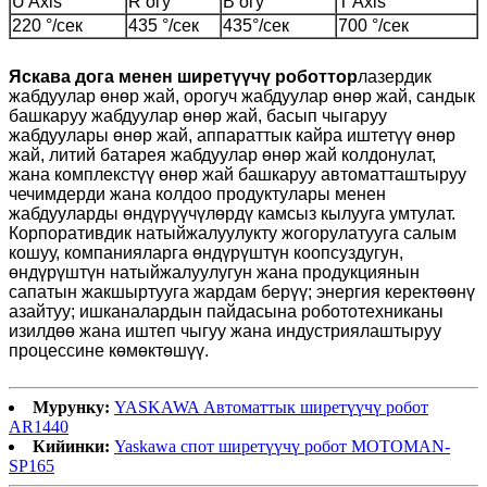
U Axis
R огу
B огу
T Axis
220 °/сек
435 °/сек
435°/сек
700 °/сек
Яскава дога менен ширетүүчү роботтор
лазердик
жабдуулар өнөр жай, орогуч жабдуулар өнөр жай, сандык
башкаруу жабдуулар өнөр жай, басып чыгаруу
жабдуулары өнөр жай, аппараттык кайра иштетүү өнөр
жай, литий батарея жабдуулар өнөр жай колдонулат,
жана комплекстүү өнөр жай башкаруу автоматташтыруу
чечимдерди жана колдоо продуктулары менен
жабдууларды өндүрүүчүлөрдү камсыз кылууга умтулат.
Корпоративдик натыйжалуулукту жогорулатууга салым
кошуу, компанияларга өндүрүштүн коопсуздугун,
өндүрүштүн натыйжалуулугун жана продукциянын
сапатын жакшыртууга жардам берүү; энергия керектөөнү
азайтуу; ишканалардын пайдасына робототехниканы
изилдөө жана иштеп чыгуу жана индустриялаштыруу
процессине көмөктөшүү.
Мурунку:
YASKAWA Автоматтык ширетүүчү робот
AR1440
Кийинки:
Yaskawa спот ширетүүчү робот MOTOMAN-
SP165