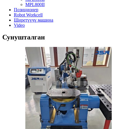
MPL800II
Позиционер
Robot Workcell
Ширетүүчү машина
Video
Сунушталган