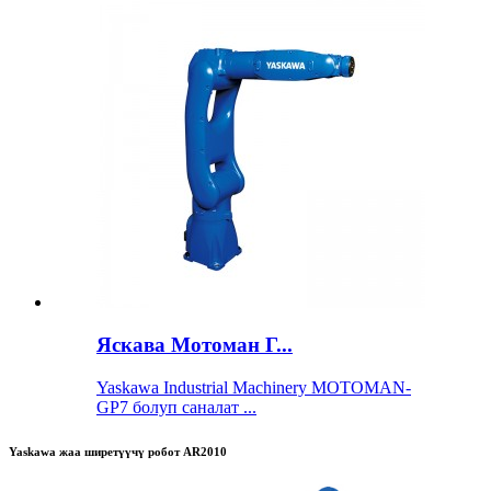
Яскава Мотоман Г...
Yaskawa Industrial Machinery MOTOMAN-
GP7 болуп саналат ...
Yaskawa жаа ширетүүчү робот AR2010