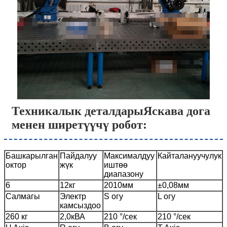
Техникалык деталдары
Яскава дога
менен ширетүүчү робот
:
Башкарылган
Пайдалуу
Максималдуу
Кайталануучулук
октор
жүк
иштөө
диапазону
6
12кг
2010мм
±0,08мм
Салмагы
Электр
S огу
L огу
камсыздоо
260 кг
2,0кВА
210 °/сек
210 °/сек