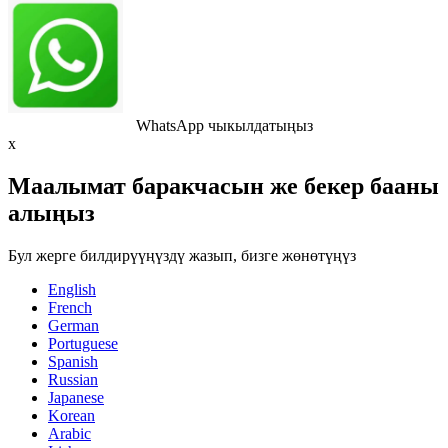
WhatsApp чыкылдатыңыз
x
Маалымат баракчасын же бекер бааны
алыңыз
Бул жерге билдирүүңүздү жазып, бизге жөнөтүңүз
English
French
German
Portuguese
Spanish
Russian
Japanese
Korean
Arabic