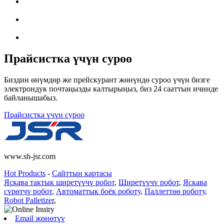
Прайсистка үчүн суроо
Биздин өнүмдөр же прейскурант жөнүндө суроо үчүн бизге
электрондук почтаңызды калтырыңыз, биз 24 сааттын ичинде
байланышабыз.
Прайсистка үчүн суроо
www.sh-jsr.com
Hot Products
-
Сайттын картасы
Яскава тактык ширетүүчү робот
,
Ширетүүчү робот
,
Яскава
сүрөтчү робот
,
Автоматтык боёк роботу
,
Паллеттөө роботу
,
Robot Palletizer
,
Email жөнөтүү