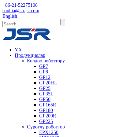
+86-21-52275108
sophia@sh-jsr.com
English
Үй
Продукциялар
Колдоо роботтору
GP7
GP8
GP12
GP20HL
GP25
GP35L
GP50
GP165R
GP180
GP200R
GP225
Сүрөтчү роботтор
EPX1250