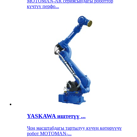
MOTOMAN-AR сериясындагы роботтор
күчтүү перфо...
YASKAWA иштетүү ...
Чоң масштабдагы тартылуу күчүн көтөрүүчү
робот MOTOMAN-...