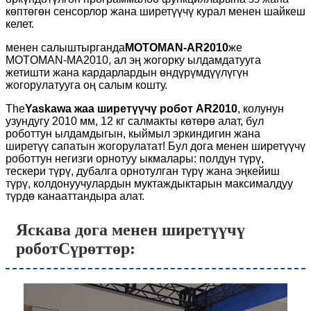
көптөгөн сенсорлор жана ширетүүчү курал менен шайкеш
келет.
менен салыштырганда
MOTOMAN-AR2010
же
MOTOMAN-MA2010, ал эң жогорку ылдамдатууга
жетишти жана кардарлардын өндүрүмдүүлүгүн
жогорулатууга оң салым кошту.
The
Yaskawa жаа ширетүүчү робот AR2010
, колунун
узундугу 2010 мм, 12 кг салмакты көтөрө алат, бул
роботтун ылдамдыгын, кыймыл эркиндигин жана
ширетүү сапатын жогорулатат! Бул дога менен ширетүүчү
роботтун негизги орнотуу ыкмалары: полдун түрү,
тескери түрү, дубалга орнотулган түрү жана эңкейиш
түрү, колдонуучулардын муктаждыктарын максималдуу
түрдө канааттандыра алат.
Яскава дога менен ширетүүчү
робот
Сүрөттөр: