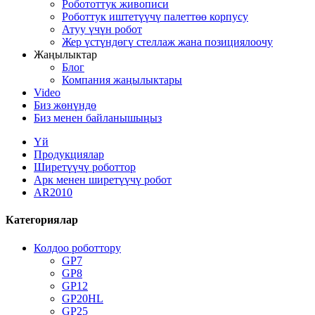
Робототтук живописи
Роботтук иштетүүчү палеттөө корпусу
Атуу үчүн робот
Жер үстүндөгү стеллаж жана позициялоочу
Жаңылыктар
Блог
Компания жаңылыктары
Video
Биз жөнүндө
Биз менен байланышыңыз
Үй
Продукциялар
Ширетүүчү роботтор
Арк менен ширетүүчү робот
AR2010
Категориялар
Колдоо роботтору
GP7
GP8
GP12
GP20HL
GP25