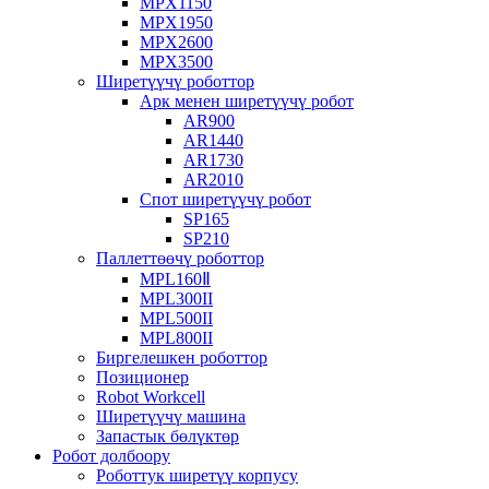
MPX1150
MPX1950
MPX2600
MPX3500
Ширетүүчү роботтор
Арк менен ширетүүчү робот
AR900
AR1440
AR1730
AR2010
Спот ширетүүчү робот
SP165
SP210
Паллеттөөчү роботтор
MPL160Ⅱ
MPL300II
MPL500II
MPL800II
Биргелешкен роботтор
Позиционер
Robot Workcell
Ширетүүчү машина
Запастык бөлүктөр
Робот долбоору
Роботтук ширетүү корпусу