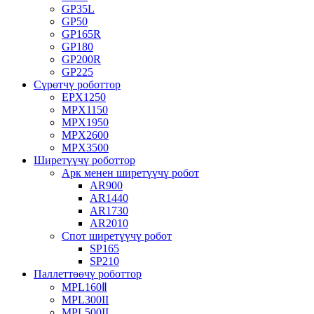
GP35L
GP50
GP165R
GP180
GP200R
GP225
Сүрөтчү роботтор
EPX1250
MPX1150
MPX1950
MPX2600
MPX3500
Ширетүүчү роботтор
Арк менен ширетүүчү робот
AR900
AR1440
AR1730
AR2010
Спот ширетүүчү робот
SP165
SP210
Паллеттөөчү роботтор
MPL160Ⅱ
MPL300II
MPL500II