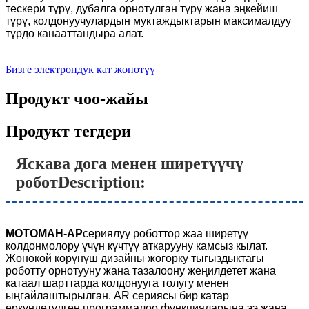
тескери түрү, дубалга орнотулган түрү жана эңкейиш
түрү, колдонуучулардын муктаждыктарын максималдуу
түрдө канааттандыра алат.
Бизге электрондук кат жөнөтүү
Продукт чоо-жайы
Продукт тегдери
Яскава дога менен ширетүүчү
робот
Description:
МОТОМАН-АР
сериялуу роботтор жаа ширетүү
колдонмолору үчүн күчтүү аткарууну камсыз кылат.
Жөнөкөй көрүнүш дизайны жогорку тыгыздыктагы
роботту орнотууну жана тазалоону жеңилдетет жана
катаал шарттарда колдонууга толугу менен
ыңгайлаштырылган. AR сериясы бир катар
өркүндөтүлгөн программалоо функцияларына ээ жана