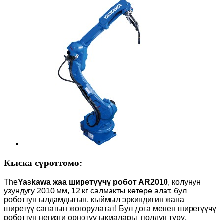
Кыска сүрөттөмө:
The
Yaskawa жаа ширетүүчү робот AR2010
, колунун
узундугу 2010 мм, 12 кг салмакты көтөрө алат, бул
роботтун ылдамдыгын, кыймыл эркиндигин жана
ширетүү сапатын жогорулатат! Бул дога менен ширетүүчү
роботтун негизги орнотуу ыкмалары: полдун түрү,