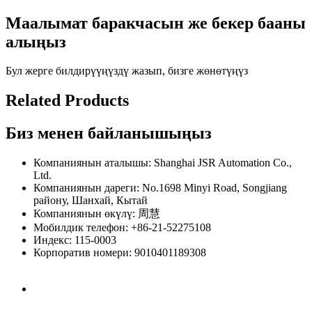
Маалымат баракчасын же бекер бааны
алыңыз
Бул жерге билдирүүңүздү жазып, бизге жөнөтүңүз
Related Products
Биз менен байланышыңыз
Компаниянын аталышы: Shanghai JSR Automation Co.,
Ltd.
Компаниянын дареги: No.1698 Minyi Road, Songjiang
району, Шанхай, Кытай
Компаниянын өкүлү: 周慧
Мобилдик телефон: +86-21-52275108
Индекс: 115-0003
Корпоратив номери: 9010401189308