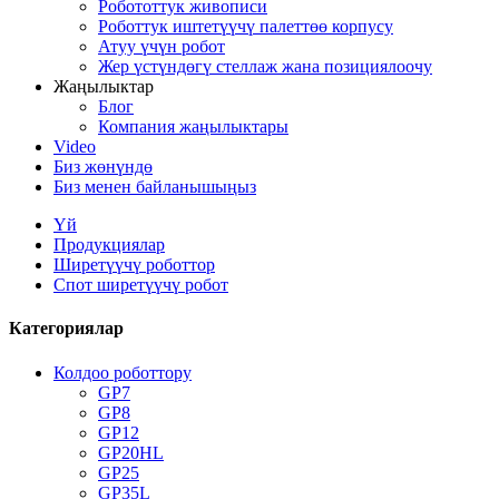
Робототтук живописи
Роботтук иштетүүчү палеттөө корпусу
Атуу үчүн робот
Жер үстүндөгү стеллаж жана позициялоочу
Жаңылыктар
Блог
Компания жаңылыктары
Video
Биз жөнүндө
Биз менен байланышыңыз
Үй
Продукциялар
Ширетүүчү роботтор
Спот ширетүүчү робот
Категориялар
Колдоо роботтору
GP7
GP8
GP12
GP20HL
GP25
GP35L