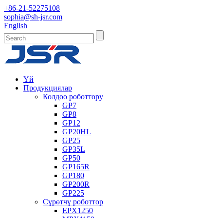
+86-21-52275108
sophia@sh-jsr.com
English
Үй
Продукциялар
Колдоо роботтору
GP7
GP8
GP12
GP20HL
GP25
GP35L
GP50
GP165R
GP180
GP200R
GP225
Сүрөтчү роботтор
EPX1250