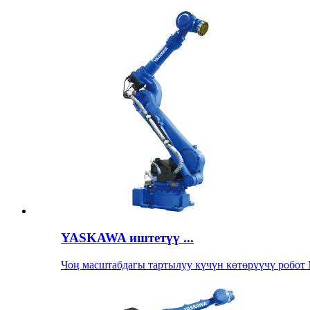
YASKAWA иштетүү ...
Чоң масштабдагы тартылуу күчүн көтөрүүчү робо