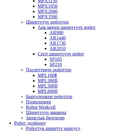
MPX1150
MPX1950
MPX2600
MPX3500
Ширетүүчү роботтор
Арк менен ширетүүчү робот
AR900
AR1440
AR1730
AR2010
Спот ширетүүчү робот
SP165
SP210
Паллеттөөчү роботтор
MPL160Ⅱ
MPL300II
MPL500II
MPL800II
Биргелешкен роботтор
Позиционер
Robot Workcell
Ширетүүчү машина
Запастык бөлүктөр
Робот долбоору
Роботтук ширетүү корпусу