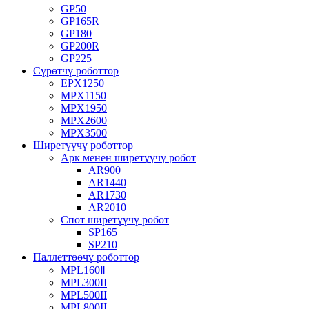
GP50
GP165R
GP180
GP200R
GP225
Сүрөтчү роботтор
EPX1250
MPX1150
MPX1950
MPX2600
MPX3500
Ширетүүчү роботтор
Арк менен ширетүүчү робот
AR900
AR1440
AR1730
AR2010
Спот ширетүүчү робот
SP165
SP210
Паллеттөөчү роботтор
MPL160Ⅱ
MPL300II
MPL500II
MPL800II