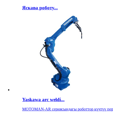
Яскава роботу...
Yaskawa arc weldi...
MOTOMAN-AR сериясындагы роботтор күчтүү перф